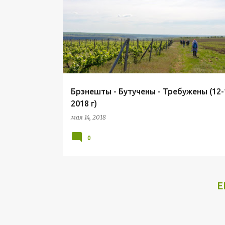
о
о
б
щ
е
н
Брэнешты - Бутучены - Требужены (12-
и
2018 г)
я
мая 14, 2018
0
Е