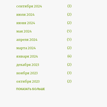
1
сентября 2024
2
июля 2024
2
июня 2024
5
мая 2024
5
апреля 2024
2
марта 2024
4
января 2024
2
декабря 2023
3
ноября 2023
2
октября 2023
ПОКАЗАТЬ БОЛЬШЕ
3
августа 2023
2
июля 2023
4
мая 2023