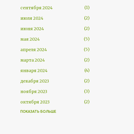
1
сентября 2024
2
июля 2024
2
июня 2024
5
мая 2024
5
апреля 2024
2
марта 2024
4
января 2024
2
декабря 2023
3
ноября 2023
2
октября 2023
ПОКАЗАТЬ БОЛЬШЕ
3
августа 2023
2
июля 2023
4
мая 2023