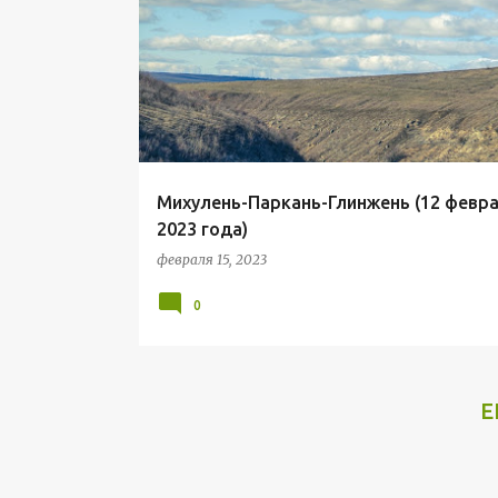
о
ПАРКАНЫ (ШОЛДАНЕШТСКИЙ РАЙОН)
о
б
щ
е
н
Михулень-Паркань-Глинжень (12 февр
и
2023 года)
я
февраля 15, 2023
0
Е