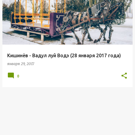
о
о
б
щ
е
н
Кишинёв - Вадул луй Водэ (28 января 2017 года)
и
января 29, 2017
я
0