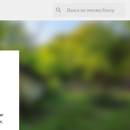
не
е,