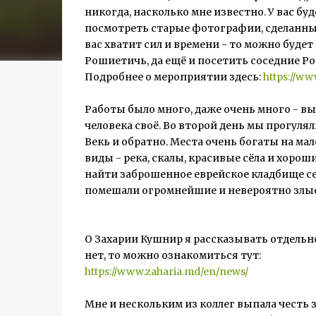
никогда, насколько мне известно. У вас б
посмотреть старые фотографии, сделанные к
вас хватит сил и времени - то можно буд
Рошиетичь, да ещё и посетить соседние Ро
Подробнее о мероприятии здесь:
https://w
Работы было много, даже очень много - вы
человека своё. Во второй день мы прогул
Векь и обратно. Места очень богаты на м
виды - река, скалы, красивые сёла и хорош
найти заброшенное еврейское кладбище сел
помешали огромнейшие и невероятно злые
О Захарии Кушнир я рассказывать отдельно 
нет, то можно ознакомиться тут:
https://www.zaharia.md/en/news/
Мне и нескольким из коллег выпала честь 