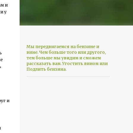
ам и
и у
Мы передвигаемся на бензине и
вине. Чем больше того или другого,
ь
тем больше мы увидим и сможем
ие
рассказать вам. Угостить вином или
ь
Подлить бензина.
уг и
м