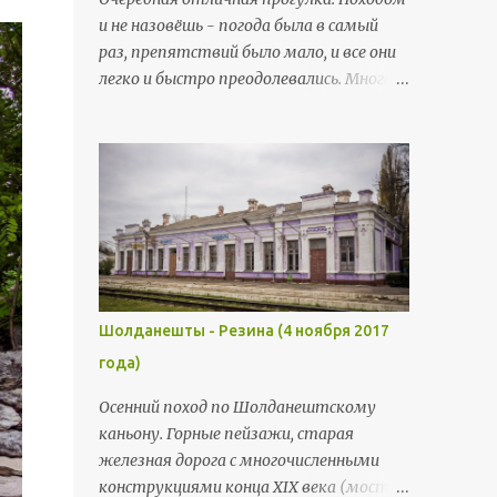
всех сил старались прийти на КПП
и не назовёшь - погода была в самый
вовремя (никому не хотелось
раз, препятствий было мало, и все они
проверять, что будет, если мы
легко и быстро преодолевались. Много
задержимся и выйдем за рамки
дикой природы (часть маршрута
отведённого времени). Тогда были
пролегала через заповедник Ягорлык) -
вовремя . В этот раз мы зашли сразу
цветы, птицы, косули, дикие кабаны.
с козырей - стартовая точка была
Через сёла в этот раз не проходили,
местом, где сосредоточились все наши
обошлись общими видами. Но зато
запланированные
завершили маршрут познавательной и
достопримечательности. Село
интересной прогулкой по Дубоссарам
Чобручи. Первое, что мы увидели при
(хотя до этой части дошли не все).
выходе из маршрутки - памятник Лен...
Большая часть группы
Шолданешты - Резина (4 ноября 2017
довольствовалась 17-18 км маршрута,
года)
меньшая часть (включая и меня)
решили продолжить веселье и выжали
Осенний поход по Шолданештскому
обычные средние 25 км. Начальная
каньону. Горные пейзажи, старая
точка маршрута - село Гояны.
железная дорога с многочисленными
Добрались мы сюда из Кишинёва двумя
конструкциями конца XIX века (мост,