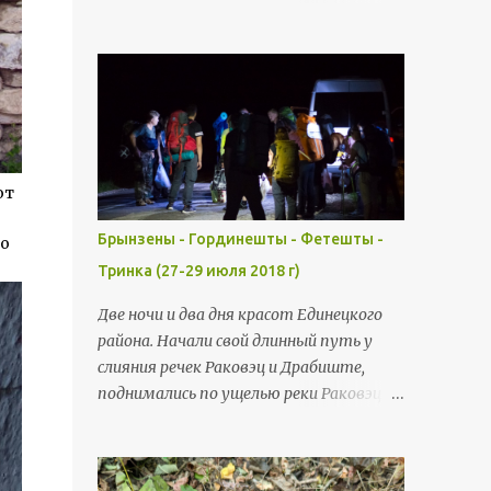
маршрутками. Выходим,
трубы , тоннель и др.). Водопады,
осматриваемся. Людей в этот раз
штольни, микро-ГЭС на речке Чорна.
собралось много - 36 человек. Что у нас
Немного Шолданешт, Резины и
вокруг? Указатель, что здесь
Рыбницы (издалека). Чтобы добраться
начинается заповедник "Ягорлык" и
пораньше в Шолданешты мне пришлось
совхоз-завод Дойбан "Молодая
просыпаться очень рано. Всю дорогу
Гвардия".
накрапывал мелкий дождик, но в
от
стартовой точке дождя уже не было.
Шолданештский железнодорожный
Брынзены - Гординешты - Фетешты -
то
вокзал - здание, построенное в конце
Тринка (27-29 июля 2018 г)
XIX века. Интересное современное
цветовое решение. Уличная прачечная и
Две ночи и два дня красот Единецкого
родник под одной крышей.
района. Начали свой длинный путь у
Облагорожено и украшено. Тихий домик
слияния речек Раковэц и Драбиште,
на окраине Шолданешт. Таких здесь
поднимались по ущелью реки Раковэц
очень мало. На окраине Шолданешт
мимо Брынзен, Буздужан и Гординешт,
начинается каньон, прорезанный речкой
потом прошли через лес к речке
Чорна. Речка извилистая, с
Драбиште и шли вдоль неё через
многочисленными порогами и