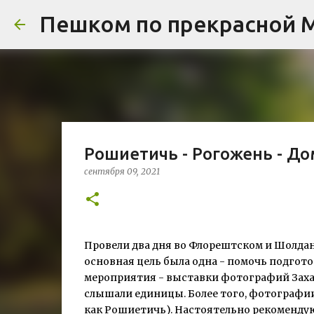
Пешком по прекрасной 
Рошиетичь - Рогожень - Дом
сентября 09, 2021
Провели два дня во Флорештском и Шолдан
основная цель была одна - помочь подгот
мероприятия - выставки фотографий Захар
слышали единицы. Более того, фотографии э
как Рошиетичь). Настоятельно рекомендую 