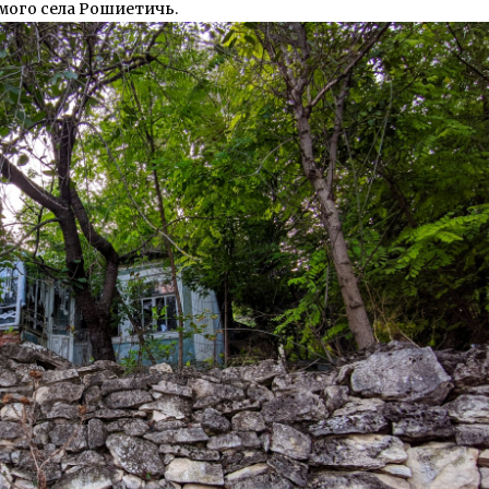
мого села Рошиетичь.