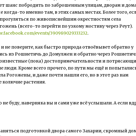
удет шанс побродить по заброшенным улицам, дворам и дом
огда-то именно там, в этих самых местах. Более того, есл
ет прогуляться по живописнейшим окрестностям села
гожень (всего-то перейти по узкому мостику через Реут).
ww.facebook.com/events/390989029333232
.
 и не поверите, как быстро природа отвоёвывет обратно у
ялись из Рошиетичь до Домулжен и обратно через Рошиетич
алоизвестные (пока) достопримечательности и потрясающ
ие люди. Кроме всего прочего, по пути мы ещё и попыталис
а Рогожены, и даже почти нашли его, но в этот раз нам
 колючие растения.
не буду, наверняка вы и сами уже всё услышали. А если вдр
заняться подготовкой двора самого Захарии, скромный до