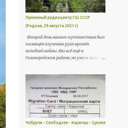
Приемный радиоцентр ГШ СССР
(Рэдоая, 29 августа 2021 г)
Второй день нашего путешествия был
посвящён изучению руин времён
холодной войны. Мы всё ещё в
Сынжерейском районе, но уже в лесах
близ села Рэдоая. Там более полувека
тому назад был обустроен
внушительный комплекс - Приемный
радиоцентр Генерального Штаба СССР.
Некогда секретный и стратегический
объект сейчас пустует, разграблен и
представляет собой мрачные руины.
Кроме всего прочего, на территории
есть и большой трёхуровневый
Чобручи - Слободзея - Карагаш - Суклея
подземный бункер. Всё это мы найдём,