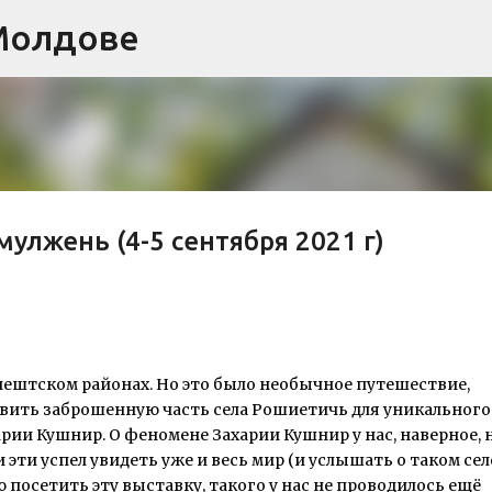
Молдове
К основному контенту
улжень (4-5 сентября 2021 г)
ештском районах. Но это было необычное путешествие,
овить заброшенную часть села Рошиетичь для уникального
ии Кушнир. О феномене Захарии Кушнир у нас, наверное, 
ти успел увидеть уже и весь мир (и услышать о таком сел
посетить эту выставку, такого у нас не проводилось ещё