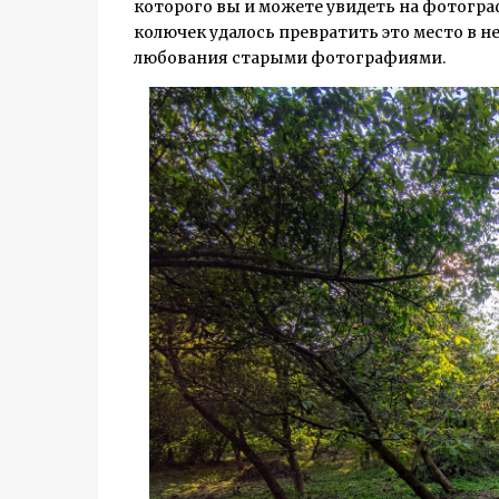
которого вы и можете увидеть на фотогра
колючек удалось превратить это место в н
любования старыми фотографиями.