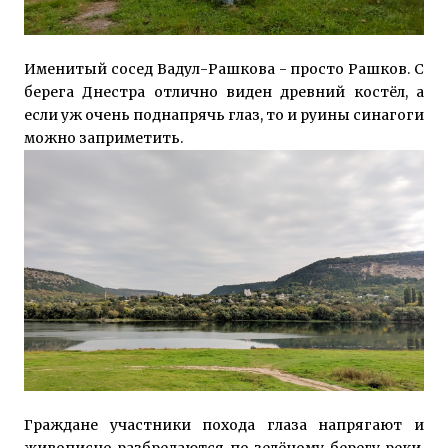
Именитый сосед Вадул-Рашкова - просто Рашков. С
берега Днестра отлично виден древний костёл, а
если уж очень поднапрячь глаз, то и руины синагоги
можно заприметить.
Граждане участники похода глаза напрягают и
живописно разбредаются по зелёному берегу реки.