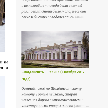
всех сил старались прийти на КПП
и не назовёшь - погода была в самый
вовремя (никому не хотелось
раз, препятствий было мало, и все они
проверять, что будет, если мы
легко и быстро преодолевались. Много
задержимся и выйдем за рамки
дикой природы (часть маршрута
отведённого времени). Тогда были
пролегала через заповедник Ягорлык) -
вовремя . В этот раз мы зашли сразу
цветы, птицы, косули, дикие кабаны.
с козырей - стартовая точка была
Через сёла в этот раз не проходили,
местом, где сосредоточились все наши
обошлись общими видами. Но зато
запланированные
завершили маршрут познавательной и
достопримечательности. Село
интересной прогулкой по Дубоссарам
Чобручи. Первое, что мы увидели при
и не
(хотя до этой части дошли не все).
выходе из маршрутки - памятник Лен...
ся и
Большая часть группы
Шолданешты - Резина (4 ноября 2017
довольствовалась 17-18 км маршрута,
года)
меньшая часть (включая и меня)
решили продолжить веселье и выжали
Осенний поход по Шолданештскому
обычные средние 25 км. Начальная
каньону. Горные пейзажи, старая
точка маршрута - село Гояны.
железная дорога с многочисленными
Добрались мы сюда из Кишинёва двумя
конструкциями конца XIX века (мост,