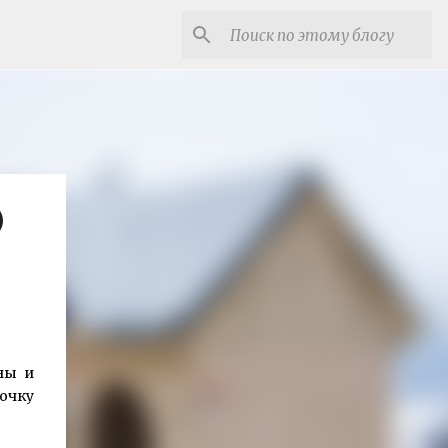
)
ны и
очку