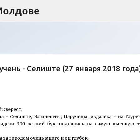
Молдове
К основному контенту
чень - Селиште (27 января 2018 года
 Эверест.
а - Селиште, Бэлэнешты, Пэручены, издалека - на Гэуре
видели 300-летний бук, поднялись на самую высокую т
а за городом очень много и он глубок.