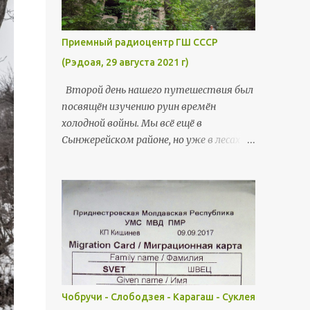
Приемный радиоцентр ГШ СССР
(Рэдоая, 29 августа 2021 г)
Второй день нашего путешествия был
посвящён изучению руин времён
холодной войны. Мы всё ещё в
Сынжерейском районе, но уже в лесах
близ села Рэдоая. Там более полувека
тому назад был обустроен
внушительный комплекс - Приемный
радиоцентр Генерального Штаба СССР.
Некогда секретный и стратегический
объект сейчас пустует, разграблен и
представляет собой мрачные руины.
Кроме всего прочего, на территории
есть и большой трёхуровневый
Чобручи - Слободзея - Карагаш - Суклея
подземный бункер. Всё это мы найдём,