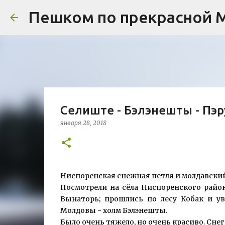
Пешком по прекрасной 
Селиште - Бэлэнешты - Пэру
января 28, 2018
Ниспоренская снежная петля и молдавский
Посмотрели на сёла Ниспоренского район
Вынаторь; прошлись по лесу Кобак и у
Молдовы - холм Бэлэнешты.
Было очень тяжело, но очень красиво. Снег