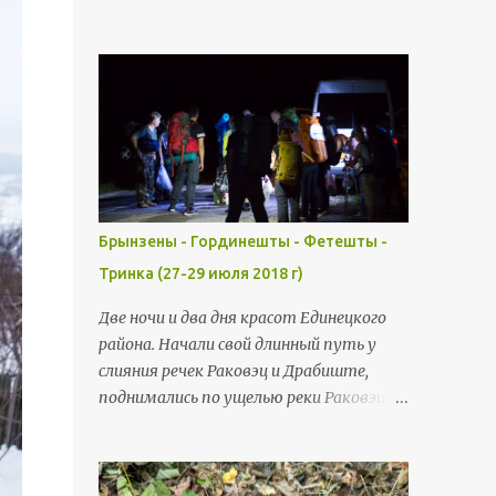
маршрутками. Выходим,
трубы , тоннель и др.). Водопады,
осматриваемся. Людей в этот раз
штольни, микро-ГЭС на речке Чорна.
собралось много - 36 человек. Что у нас
Немного Шолданешт, Резины и
вокруг? Указатель, что здесь
Рыбницы (издалека). Чтобы добраться
начинается заповедник "Ягорлык" и
пораньше в Шолданешты мне пришлось
совхоз-завод Дойбан "Молодая
просыпаться очень рано. Всю дорогу
Гвардия".
накрапывал мелкий дождик, но в
стартовой точке дождя уже не было.
Шолданештский железнодорожный
Брынзены - Гординешты - Фетешты -
вокзал - здание, построенное в конце
Тринка (27-29 июля 2018 г)
XIX века. Интересное современное
цветовое решение. Уличная прачечная и
Две ночи и два дня красот Единецкого
родник под одной крышей.
района. Начали свой длинный путь у
Облагорожено и украшено. Тихий домик
слияния речек Раковэц и Драбиште,
на окраине Шолданешт. Таких здесь
поднимались по ущелью реки Раковэц
очень мало. На окраине Шолданешт
мимо Брынзен, Буздужан и Гординешт,
начинается каньон, прорезанный речкой
потом прошли через лес к речке
Чорна. Речка извилистая, с
Драбиште и шли вдоль неё через
многочисленными порогами и